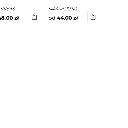
k KUBAS
Kubek WIKING
48.00
zł
od
44.00
zł