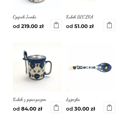
Czajnik Jumbo
Kubek BECZKA
od
219.00
zł
od
51.00
zł
Kubek z zaparzaczem
Łyżeczka
od
84.00
zł
od
30.00
zł