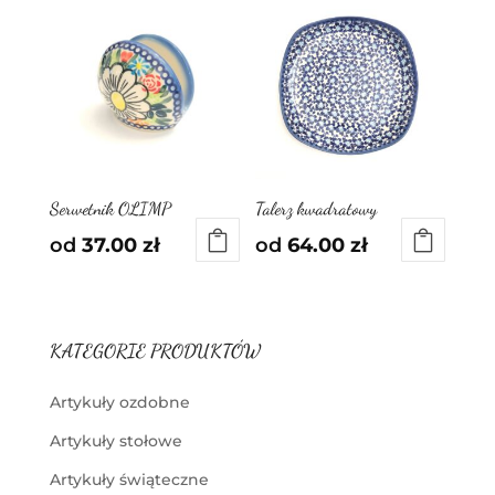
Serwetnik OLIMP
Talerz kwadratowy
od
37.00
zł
od
64.00
zł
KATEGORIE PRODUKTÓW
Artykuły ozdobne
Artykuły stołowe
Artykuły świąteczne