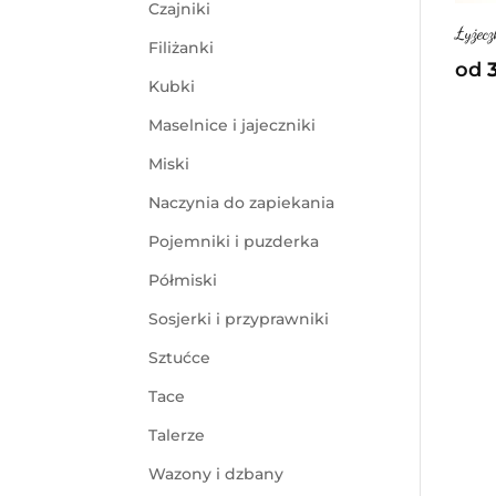
Czajniki
Łyżec
Filiżanki
od
Kubki
Maselnice i jajeczniki
Miski
Naczynia do zapiekania
Pojemniki i puzderka
Półmiski
Sosjerki i przyprawniki
Sztućce
Tace
Talerze
Wazony i dzbany