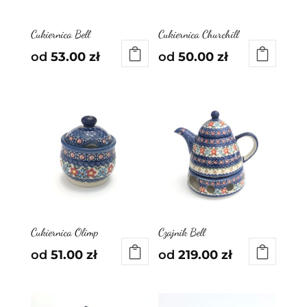
Cukiernica Bell
Cukiernica Churchill
od
53.00
zł
od
50.00
zł
Cukiernica Olimp
Czajnik Bell
od
51.00
zł
od
219.00
zł