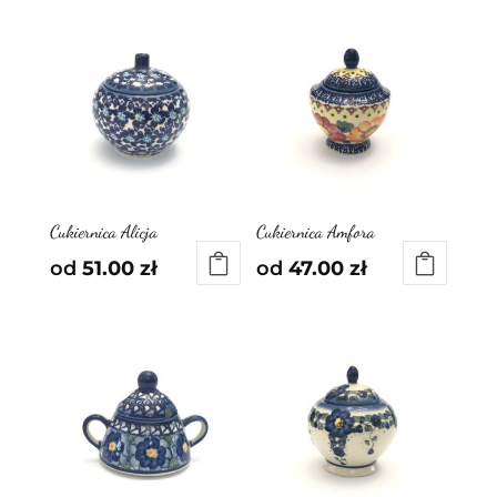
Cukiernica Alicja
Cukiernica Amfora
od
51.00
zł
od
47.00
zł