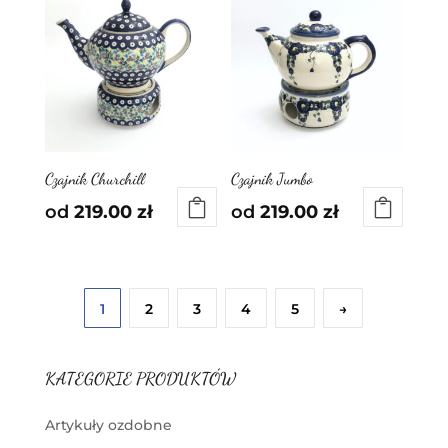
Czajnik Churchill
Czajnik Jumbo
od
219.00
zł
od
219.00
zł
1
2
3
4
5
→
KATEGORIE PRODUKTÓW
Artykuły ozdobne