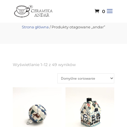
0
andar
Strona główna
/ Produkty otagowane „andar”
Wyświetlanie 1–12 z 49 wyników