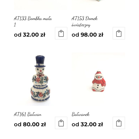
AT133 Bombka mała
AT153 Domek
1
świąteczny
od
32.00
zł
od
98.00
zł
AT161 Bałwan
Bałwanek
od
80.00
zł
od
32.00
zł