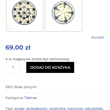
Wyczyść
69.00
zł
4 w magazynie (może być zamówiony)
ilość
DODAJ DO KOSZYKA
Talerz
głęboki
SKU:
Brak danych
Kategoria:
Talerze
Tagi:
andar
,
bolesławiec
,
ceramika
,
naczynia
,
rękodzieło
,