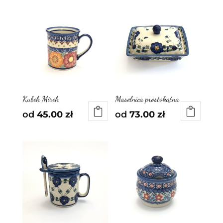
Kubek Mirek
Maselnica prostokątna
od
45.00
zł
od
73.00
zł