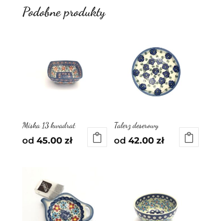
Podobne produkty
Miska 13 kwadrat
Talerz deserowy
od
45.00
zł
od
42.00
zł