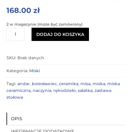
168.00
zł
2 w magazynie (może być zamówiony)
ilość
DODAJ DO KOSZYKA
Miska
23
SKU:
Brak danych
Kategoria:
Miski
Tagi:
andar
,
bolesławiec
,
ceramika
,
misa
,
miska
,
miska
ceramiczna
,
naczynia
,
rękodzieło
,
sałatka
,
zastawa
stołowa
OPIS
INFORMACJE DODATKOWE