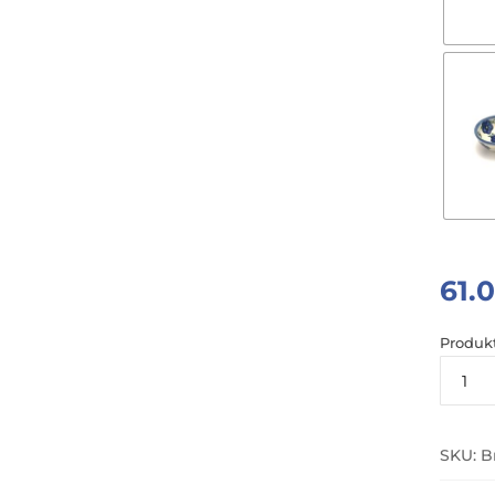
61.
Produk
ilość
Misecz
Sos
SKU:
B