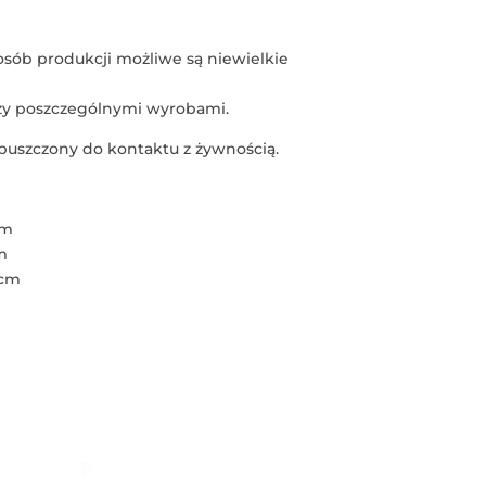
osób produkcji możliwe są niewielkie
zy poszczególnymi wyrobami.
puszczony do kontaktu z żywnością.
cm
m
5cm