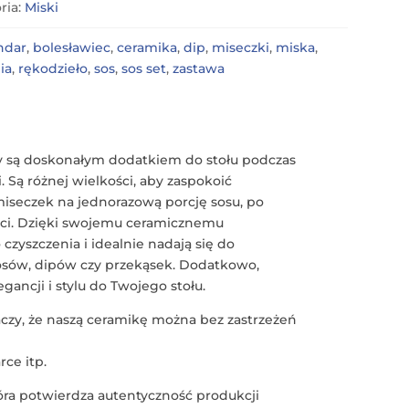
ria:
Miski
ndar
,
bolesławiec
,
ceramika
,
dip
,
miseczki
,
miska
,
ia
,
rękodzieło
,
sos
,
sos set
,
zastawa
sy są doskonałym dodatkiem do stołu podczas
. Są różnej wielkości, aby zaspokoić
iseczek na jednorazową porcję sosu, po
ości. Dzięki swojemu ceramicznemu
czyszczenia i idealnie nadają się do
sów, dipów czy przekąsek. Dodatkowo,
ancji i stylu do Twojego stołu.
czy, że naszą ceramikę można bez zastrzeżeń
ce itp.
óra potwierdza autentyczność produkcji