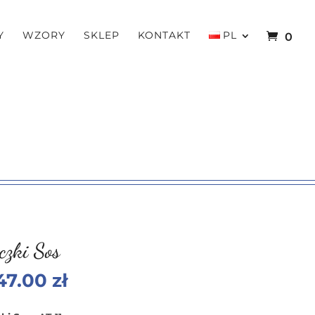
Y
WZORY
SKLEP
KONTAKT
PL
0
czki Sos
47.00
zł