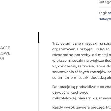
Katego
Tagi:
a
naczyn
Trzy ceramiczne miseczki na so
ACJE
organizowania przyjęć lub kolacji
KOWE
różnorodne potrzeby, od małej m
0)
większe miseczki na większe il
wykończeniu, są trwałe, łatwe do 
serwowania różnych rodzajów so
ceramiczne miseczki dodadzą eleg
Dekoracje są podszkliwne co zna
używać w kuchence
mikrofalowej, piekarniku, zmywar
Każdy wyrób zawiera pieczęć, kt