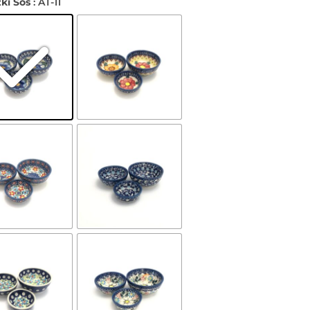
ki Sos
: AT-11