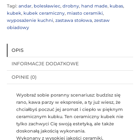
Tagi:
andar
,
bolesławiec
,
drobny
,
hand made
,
kubas
,
kubek
,
kubek ceramiczny
,
miasto ceramiki
,
wyposażenie kuchni
,
zastawa stołowa
,
zestaw
obiadowy
OPIS
INFORMACJE DODATKOWE
OPINIE (0)
Wyobraź sobie poranny scenariusz: budzisz się
rano, kawa parzy w ekspresie, a ty już wiesz, że
chciałbyś poczuć jej aromat i ciepło w pięknym
ceramicznym kubku. Ten ceramiczny kubek nie
tylko zachwyci Cię swoją estetyką, ale także
doskonałą jakością wykonania.
Wykonany z wysokiej jakości ceramiki,