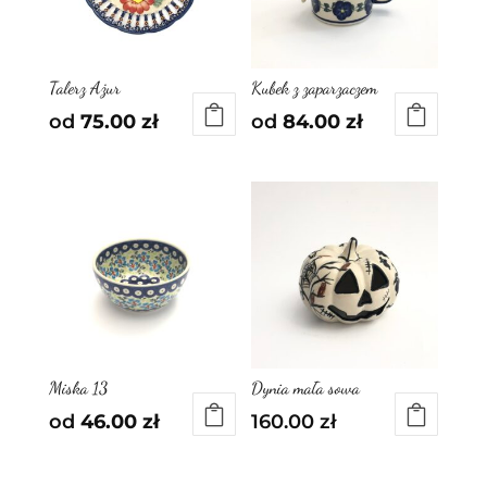
Talerz Ażur
Kubek z zaparzaczem
od
75.00
zł
od
84.00
zł
Miska 13
Dynia mała sowa
od
46.00
zł
160.00
zł