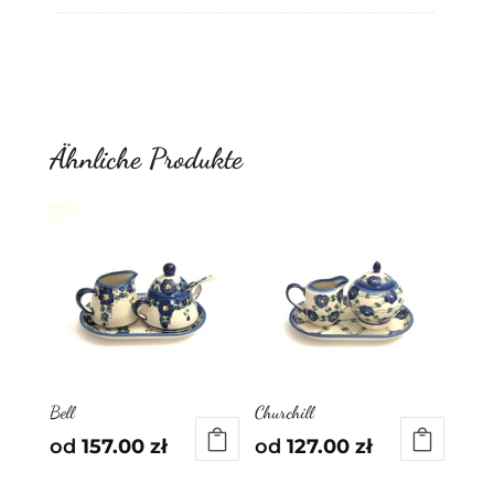
Ähnliche Produkte
Bell
Churchill
od
157.00
zł
od
127.00
zł