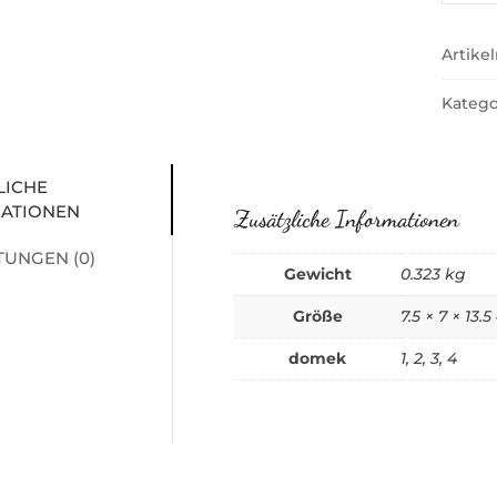
Menge
Artik
Katego
LICHE
ATIONEN
Zusätzliche Informationen
UNGEN (0)
Gewicht
0.323 kg
Größe
7.5 × 7 × 13.
domek
1, 2, 3, 4