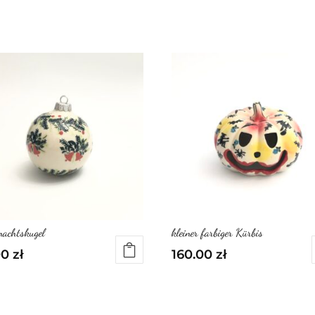
achtskugel
kleiner farbiger Kürbis
00
zł
160.00
zł