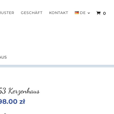
MUSTER
GESCHÄFT
KONTAKT
DE
0
AUS
53 Kerzenhaus
98.00
zł