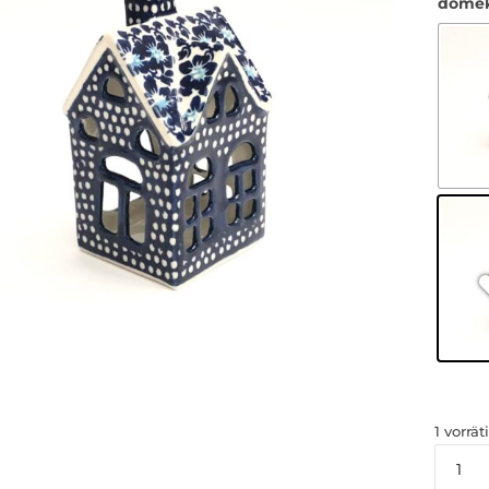
dome
1 vorrät
AT153
Kerzen