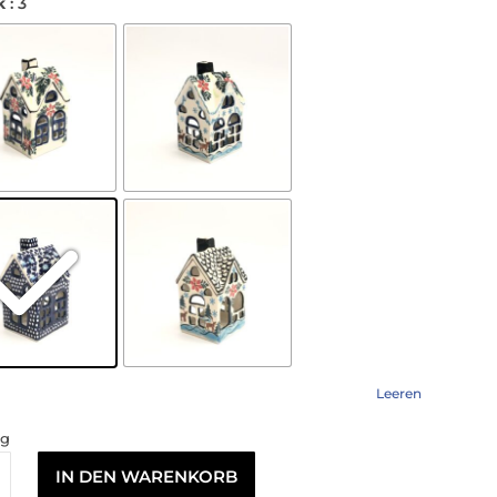
k
: 3
Leeren
ig
IN DEN WARENKORB
haus